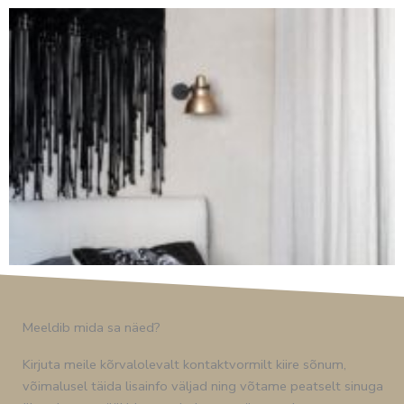
Meeldib mida sa näed?
Kirjuta meile kõrvalolevalt kontaktvormilt kiire sõnum,
võimalusel täida lisainfo väljad ning võtame peatselt sinuga